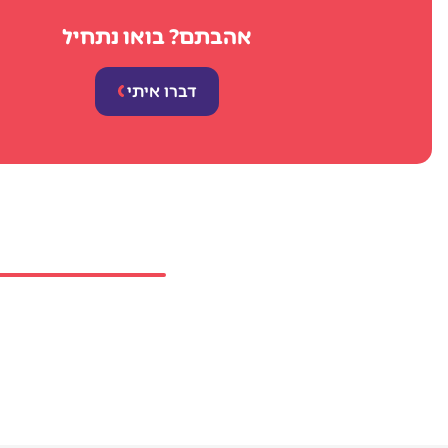
אהבתם? בואו נתחיל
דברו איתי