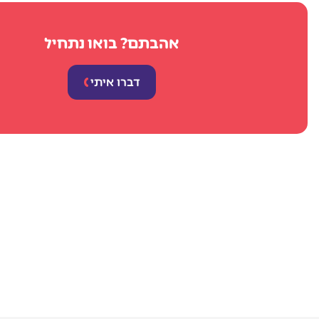
אהבתם? בואו נתחיל
דברו איתי