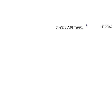
ערכת
גישת API מלאה